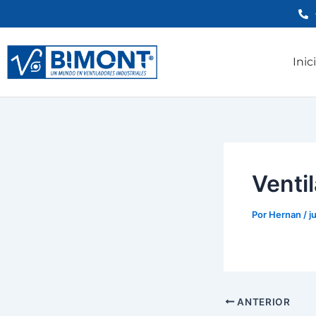
Ir
al
contenido
Inic
Venti
Por
Hernan
/
j
ANTERIOR