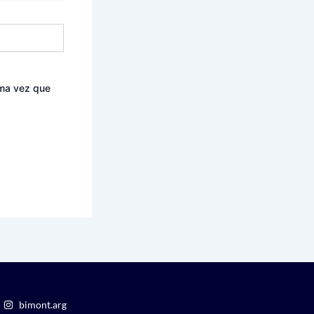
ima vez que
bimont.arg