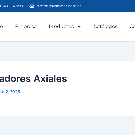
+54 011 4729 0135
bimont@bimont.com.ar
io
Empresa
Productos
Catálogos
Ce
ladores Axiales
ulio 2, 2025