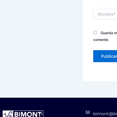
Nombre*
Guarda mi
comente.
bimont@bi