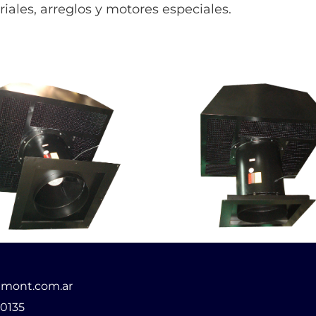
iales, arreglos y motores especiales.
mont.com.ar
 0135