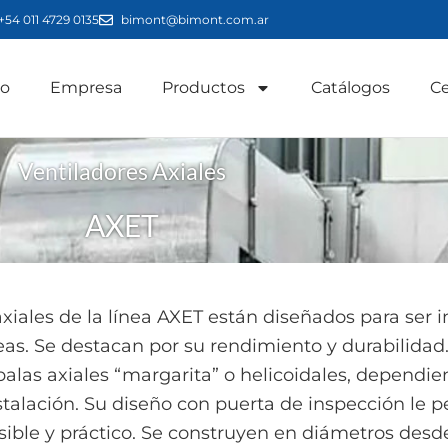
+54 011 4729 0135
bimont@bimont.com.ar
io
Empresa
Productos
Catálogos
Ce
Ventiladores Axiales
AXET
axiales de la línea AXET están diseñados para ser 
eas. Se destacan por su rendimiento y durabilidad
palas axiales “margarita” o helicoidales, dependi
nstalación. Su diseño con puerta de inspección le
sible y práctico. Se construyen en diámetros d