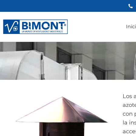
Ir
al
contenido
Inic
Los 
azot
con 
la i
acce