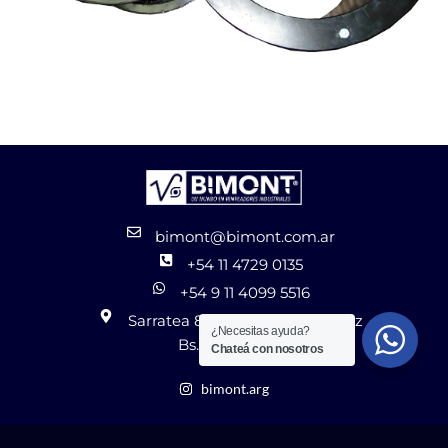
bimont@bimont.com.ar
+54 11 4729 0135
+54 9 11 4099 5516
Sarratea 8256 José León Suárez
¿Necesitas ayuda?
Bs. As. - Argentina
Chateá con nosotros
bimont.arg