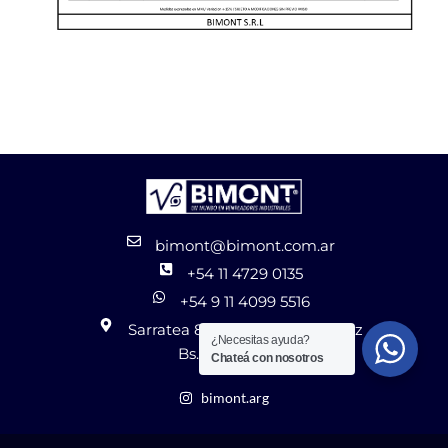
bimont@bimont.com.ar
+54 11 4729 0135
+54 9 11 4099 5516
Sarratea 8256 José León Suárez
¿Necesitas ayuda?
Bs. As. - Argentina
Chateá con nosotros
bimont.arg